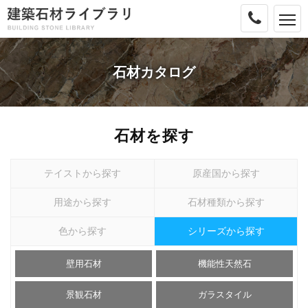
MENU
石材カタログ
石材を探す
テイストから探す
原産国から探す
用途から探す
石材種類から探す
色から探す
シリーズから探す
壁用石材
機能性天然石
景観石材
ガラスタイル